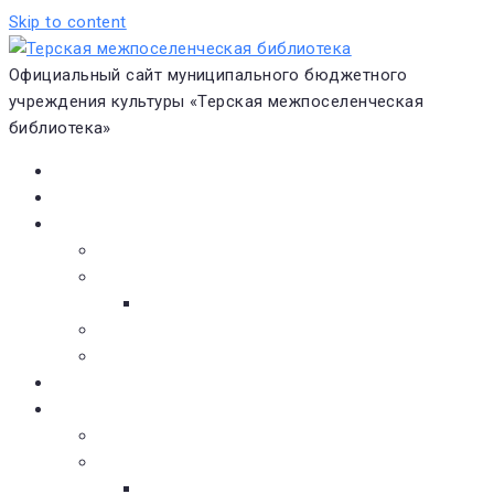
Skip to content
Официальный сайт муниципального бюджетного
учреждения культуры «Терская межпоселенческая
библиотека»
Главная
Новости
О библиотеке
Виртуальная экскурсия
Историческая справка
Структура
Платные услуги
Бесплатные услуги
Документы
Навигатор чтения
Электронные библиотеки
Книжное обозрение
Новинки литературы