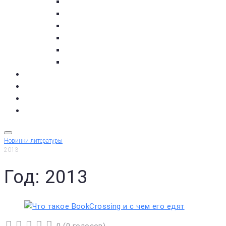
пос. Умба
с. Варзуга
с. Кашкаранцы
с. Кузомень
с. Чаваньга
с. Чапома
Терский берег в цифре
Газета Терский берег
Виртуальный библиограф
КУПИТЬ БИЛЕТ
Новинки литературы
2013
Год: 2013