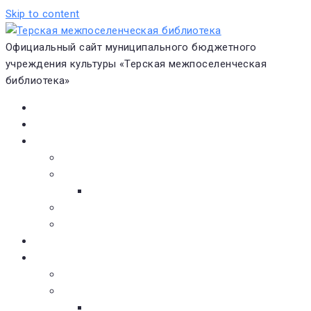
Skip to content
Официальный сайт муниципального бюджетного
учреждения культуры «Терская межпоселенческая
библиотека»
Главная
Новости
О библиотеке
Виртуальная экскурсия
Историческая справка
Структура
Платные услуги
Бесплатные услуги
Документы
Навигатор чтения
Электронные библиотеки
Книжное обозрение
Новинки литературы