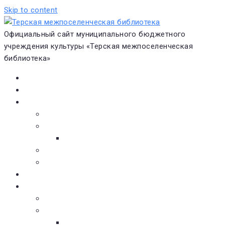
Skip to content
Официальный сайт муниципального бюджетного
учреждения культуры «Терская межпоселенческая
библиотека»
Главная
Новости
О библиотеке
Виртуальная экскурсия
Историческая справка
Структура
Платные услуги
Бесплатные услуги
Документы
Навигатор чтения
Электронные библиотеки
Книжное обозрение
Новинки литературы