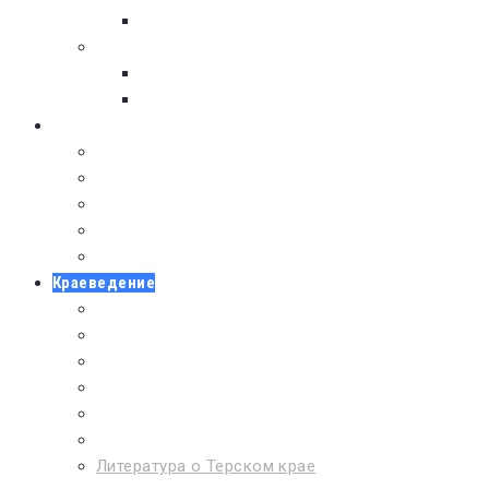
Советуем почитать
Тематические обзоры книг
Для тех кто увлечен
Литература для юношества
БИБЛИОТЕКИ
Детская районная библиотека
Музей Аметиста
Библиотека села Варзуга
Библиотека села Кашкаранцы
Библиотека села Кузомень
Краеведение
Бессмертный полк
Дети войны
Люди Терского района
Летопись Терского берега
Календарь дат и событий
Списки литературы
Литература о Терском крае