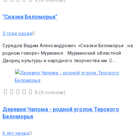
0
(
0 голосов
)
1
2
3
4
5
"Сказки Беломорья"
3 года назад
0
Сурядов Вадим Александрович. «Сказки Беломорья : на
родном говоре» Мурманск : Мурманский областной
Дворец культуры и народного творчества им. С.…
0
(
0 голосов
)
1
2
3
4
5
Деревня Чапома - родной уголок Терского
Беломорья
6 лет назад
0