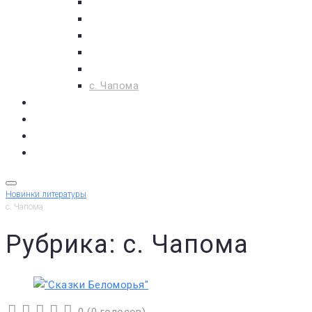
пос. Умба
с. Варзуга
с. Кашкаранцы
с. Кузомень
с. Чаваньга
с. Чапома
Терский берег в цифре
Газета Терский берег
Виртуальный библиограф
КУПИТЬ БИЛЕТ
Новинки литературы
с. Чапома
Рубрика: с. Чапома