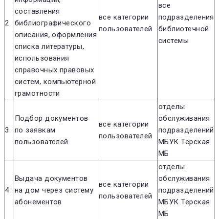
все
составления
все категории
подразделения
2
библиографического
пользователей
библиотечной
описания, оформления
системы
списка литературы,
использования
справочных правовых
систем, компьютерной
грамотности
отделы
Подбор документов
обслуживания
все категории
3
по заявкам
подразделений
пользователей
пользователей
МБУК Терская
МБ
отделы
Выдача документов
обслуживания
все категории
4
на дом через систему
подразделений
пользователей
абонементов
МБУК Терская
МБ