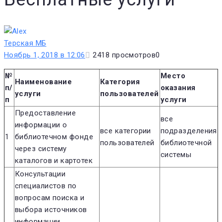
Терская МБ
Ноябрь 1, 2018 в 12:06
2418
просмотров
0
№
Место
Наименование
Категория
п/
оказания
услуги
пользователей
п
услуги
Предоставление
все
информации о
все категории
подразделения
1
библиотечном фонде
пользователей
библиотечной
через систему
системы
каталогов и картотек
Консультации
специалистов по
вопросам поиска и
выбора источников
информации,