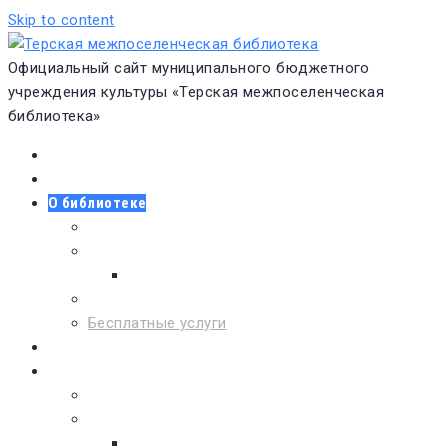
Skip to content
Официальный сайт муниципального бюджетного
учреждения культуры «Терская межпоселенческая
библиотека»
Главная
Новости
О библиотеке
Виртуальная экскурсия
Историческая справка
Структура
Платные услуги
Бесплатные услуги
Документы
Навигатор чтения
Электронные библиотеки
Книжное обозрение
Новинки литературы