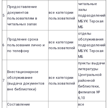
читальные
Предоставление
залы
документов
все категории
5
подразделений
пользователям в
пользователей
МБУК Терская
читальных залах
МБ
отделы
Продление срока
обслуживания
все категории
6
пользования лично и
подразделений
пользователей
по телефону
МБУК Терская
МБ
пункты выдачи
литературы
Внестационарное
Центральной
обслуживание
все категории
7
районной
(выдача документов
пользователей
библиотеки,
вне библиотеки)
филиалов №
6,10
Составление
все