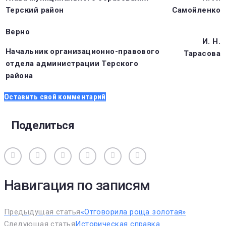
Терский район
Самойленко
Верно
И. Н.
Начальник организационно-правового
Тарасова
отдела администрации Терского
района
Оставить свой комментарий
Поделиться
Вконтакте
Одноклассники
Facebook
Twitter
Google+
Pinterest
Навигация по записям
Предыдущая статья
«Отговорила роща золотая»
Следующая статья
Историческая справка