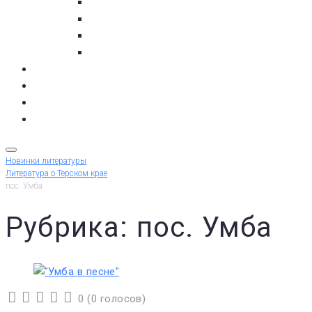
с. Кашкаранцы
с. Кузомень
с. Чаваньга
с. Чапома
Терский берег в цифре
Газета Терский берег
Виртуальный библиограф
КУПИТЬ БИЛЕТ
Новинки литературы
Литература о Терском крае
пос. Умба
Рубрика: пос. Умба
0
(
0 голосов
)
1
2
3
4
5