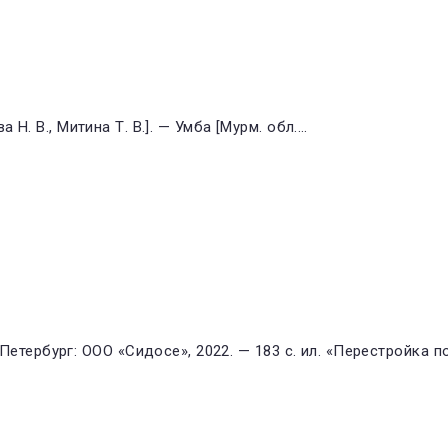
а Н. В., Митина Т. В.]. — Умба [Мурм. обл.…
тербург: ООО «Сидосе», 2022. — 183 с. ил. «Перестройка п