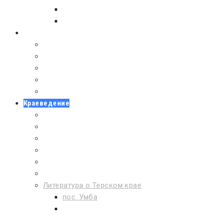
Для тех кто увлечен
Литература для юношества
БИБЛИОТЕКИ
Детская районная библиотека
Музей Аметиста
Библиотека села Варзуга
Библиотека села Кашкаранцы
Библиотека села Кузомень
Краеведение
Бессмертный полк
Дети войны
Люди Терского района
Летопись Терского берега
Календарь дат и событий
Списки литературы
Литература о Терском крае
пос. Умба
с. Варзуга