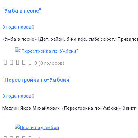
"Умба в песне"
3 года назад
0
«Умба в песне» [Дет. район. б-ка пос. Умба ; сост.: Привалов
0
(
0 голосов
)
1
2
3
4
5
"Перестройка по-Умбски"
3 года назад
0
Махлин Яков Михайлович «Перестройка по-Умбски» Санкт-Пе
…