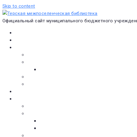
Skip to content
Официальный сайт муниципального бюджетного учреждени
Главная
Новости
О библиотеке
Виртуальная экскурсия
Историческая справка
Структура
Платные услуги
Бесплатные услуги
Документы
Навигатор чтения
Электронные библиотеки
Книжное обозрение
Новинки литературы
Советуем почитать
Тематические обзоры книг