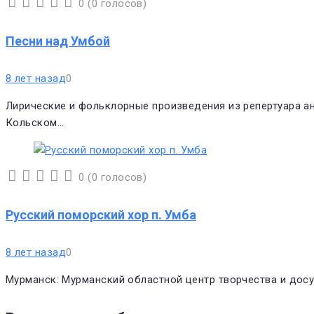
0
(
0 голосов
)
1
2
3
4
5
Песни над Умбой
8 лет назад
0
Лирические и фольклорные произведения из репертуара ан
Кольском…
0
(
0 голосов
)
1
2
3
4
5
Русский поморский хор п. Умба
8 лет назад
0
Мурманск: Мурманский областной центр творчества и досуга