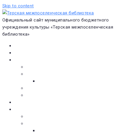
Skip to content
Официальный сайт муниципального бюджетного
учреждения культуры «Терская межпоселенческая
библиотека»
Главная
Новости
О библиотеке
Виртуальная экскурсия
Историческая справка
Структура
Платные услуги
Бесплатные услуги
Документы
Навигатор чтения
Электронные библиотеки
Книжное обозрение
Новинки литературы