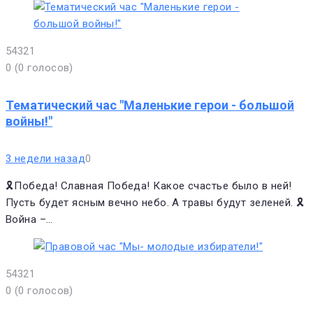
5
4
3
2
1
0
(
0 голосов
)
Тематический час "Маленькие герои - большой
войны!"
3 недели назад
0
🎗Победа! Славная Победа! Какое счастье было в ней!
Пусть будет ясным вечно небо. А травы будут зеленей. 🎗
Война –…
5
4
3
2
1
0
(
0 голосов
)