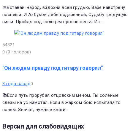
📅Вставай, народ, вздохни всей грудью, Заре навстречу
поспеши. И Азбукой ,тебе подаренной, Судьбу грядущую
пиши. Пройдя под солнцем просвещенья Из…
5
4
3
2
1
0
(
0 голосов
)
"Он людям правду под гитару говорил"
3 года назад
0
📚Если путь прорубая отцовским мечом, Ты солёные
слезы на ус намотал, Если в жарком бою испытал,что
почём, Значит, нужные книги…
Версия для слабовидящих