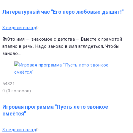
Литературный час "Его перо любовью дышит!"
3 недели назад
0
📚Это имя — знакомое с детства — Вместе с грамотой
впаяно в речь. Надо заново в имя вглядеться, Чтобы
заново…
5
4
3
2
1
0
(
0 голосов
)
Игровая программа "Пусть лето звонкое
смеётся"
3 недели назад
0