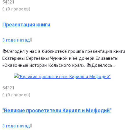
5
4
3
2
1
0
(
0 голосов
)
Презентация книги
3 года назад
0
📚Сегодня у нас в библиотеке прошла презентация книги
Екатерины Сергеевны Чуниной и её дочери Елизаветы
«Сказочные истории Кольского края». 📚Довелось…
5
4
3
2
1
0
(
0 голосов
)
"Великие просветители Кирилл и Мефодий"
3 года назад
0