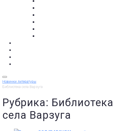
пос. Умба
с. Варзуга
с. Кашкаранцы
с. Кузомень
с. Чаваньга
с. Чапома
Терский берег в цифре
Газета Терский берег
Виртуальный библиограф
КУПИТЬ БИЛЕТ
Новинки литературы
Библиотека села Варзуга
Рубрика: Библиотека
села Варзуга