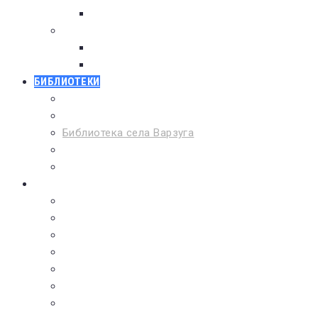
Советуем почитать
Тематические обзоры книг
Для тех кто увлечен
Литература для юношества
БИБЛИОТЕКИ
Детская районная библиотека
Музей Аметиста
Библиотека села Варзуга
Библиотека села Кашкаранцы
Библиотека села Кузомень
Краеведение
Бессмертный полк
Дети войны
Люди Терского района
Летопись Терского берега
Календарь дат и событий
Списки литературы
Литература о Терском крае