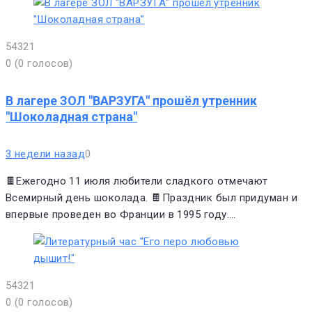
5
4
3
2
1
0
(
0 голосов
)
В лагере ЗОЛ "ВАРЗУГА" прошёл утренник
"Шоколадная страна"
3 недели назад
0
🍫Ежегодно 11 июля любители сладкого отмечают
Всемирный день шоколада. 🍫Праздник был придуман и
впервые проведен во Франции в 1995 году.…
5
4
3
2
1
0
(
0 голосов
)