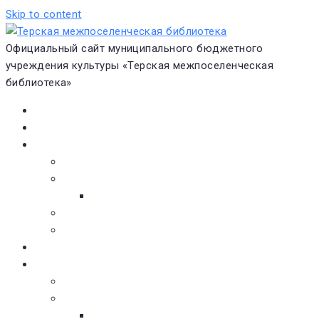
Skip to content
Официальный сайт муниципального бюджетного
учреждения культуры «Терская межпоселенческая
библиотека»
Главная
Новости
О библиотеке
Виртуальная экскурсия
Историческая справка
Структура
Платные услуги
Бесплатные услуги
Документы
Навигатор чтения
Электронные библиотеки
Книжное обозрение
Новинки литературы