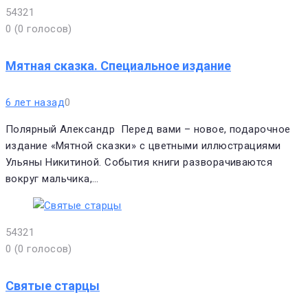
5
4
3
2
1
0
(
0 голосов
)
Мятная сказка. Специальное издание
6 лет назад
0
Полярный Александр Перед вами – новое, подарочное
издание «Мятной сказки» с цветными иллюстрациями
Ульяны Никитиной. События книги разворачиваются
вокруг мальчика,…
5
4
3
2
1
0
(
0 голосов
)
Святые старцы