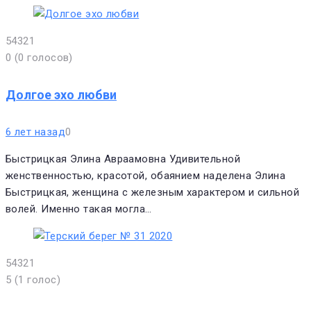
5
4
3
2
1
0
(
0 голосов
)
Долгое эхо любви
6 лет назад
0
Быстрицкая Элина Авраамовна Удивительной
женственностью, красотой, обаянием наделена Элина
Быстрицкая, женщина с железным характером и сильной
волей. Именно такая могла…
5
4
3
2
1
5
(
1 голос
)