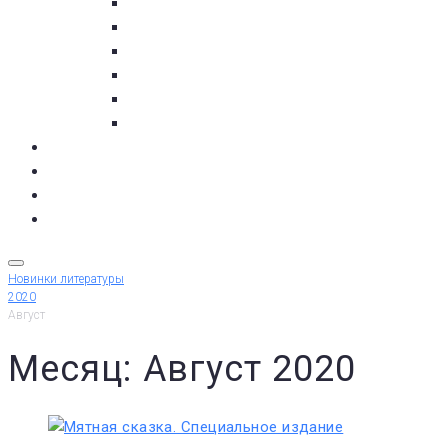
пос. Умба
с. Варзуга
с. Кашкаранцы
с. Кузомень
с. Чаваньга
с. Чапома
Терский берег в цифре
Газета Терский берег
Виртуальный библиограф
КУПИТЬ БИЛЕТ
Новинки литературы
2020
Август
Месяц: Август 2020