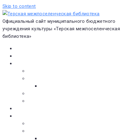
Skip to content
Официальный сайт муниципального бюджетного
учреждения культуры «Терская межпоселенческая
библиотека»
Главная
Новости
О библиотеке
Виртуальная экскурсия
Историческая справка
Структура
Платные услуги
Бесплатные услуги
Документы
Навигатор чтения
Электронные библиотеки
Книжное обозрение
Новинки литературы