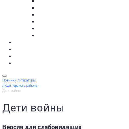
пос. Умба
с. Варзуга
с. Кашкаранцы
с. Кузомень
с. Чаваньга
с. Чапома
Терский берег в цифре
Газета Терский берег
Виртуальный библиограф
КУПИТЬ БИЛЕТ
Новинки литературы
Люди Терского района
Дети войны
Дети войны
Версия для слабовидящих