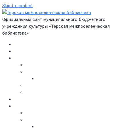
Skip to content
Официальный сайт муниципального бюджетного
учреждения культуры «Терская межпоселенческая
библиотека»
Главная
Новости
О библиотеке
Виртуальная экскурсия
Историческая справка
Структура
Платные услуги
Бесплатные услуги
Документы
Навигатор чтения
Электронные библиотеки
Книжное обозрение
Новинки литературы