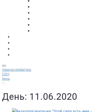
пос. Умба
с. Варзуга
с. Кашкаранцы
с. Кузомень
с. Чаваньга
с. Чапома
Терский берег в цифре
Газета Терский берег
Виртуальный библиограф
КУПИТЬ БИЛЕТ
Новинки литературы
2020
Июнь
11
День: 11.06.2020