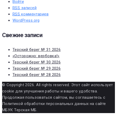
Войти
RSS
записей
RSS
комментариев
WordPress.org
Свежие записи
Терский берег № 31 2026
«Осторожно: вербовка!»
Терский берег № 30 2026
Терский берег № 29 2026
Терский берег № 28 2026
© Copyright 2026. All rights reserved. Этот сайт использует
cookie для улучшения работы и вашего удобства.
Продолжая пользоваться сайтом, вы соглашаетесь с
Политикой обработки персональных данных на сайте
МБУК Терская МБ.