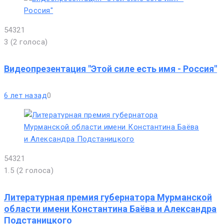
5
4
3
2
1
3
(
2 голоса
)
Видеопрезентация "Этой силе есть имя - Россия"
6 лет назад
0
5
4
3
2
1
1.5
(
2 голоса
)
Литературная премия губернатора Мурманской
области имени Константина Баёва и Александра
Подстаницкого