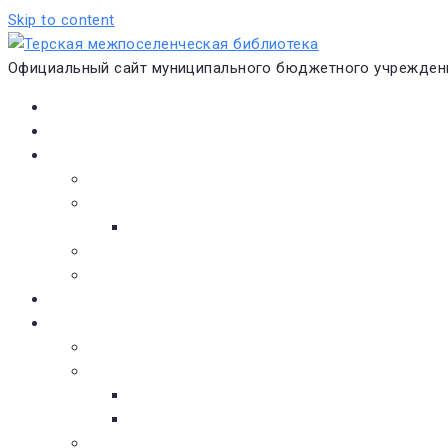
Skip to content
Официальный сайт муниципального бюджетного учреждени
Главная
Новости
О библиотеке
Виртуальная экскурсия
Историческая справка
Структура
Платные услуги
Бесплатные услуги
Документы
Навигатор чтения
Электронные библиотеки
Книжное обозрение
Новинки литературы
Советуем почитать
Тематические обзоры книг