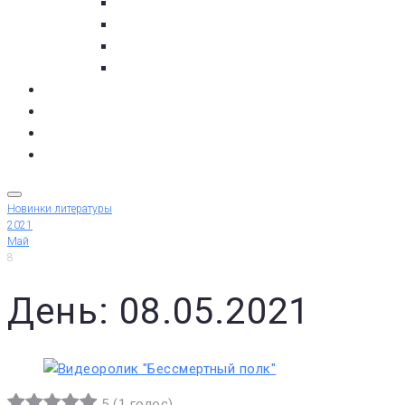
с. Кашкаранцы
с. Кузомень
с. Чаваньга
с. Чапома
Терский берег в цифре
Газета Терский берег
Виртуальный библиограф
КУПИТЬ БИЛЕТ
Новинки литературы
2021
Май
8
День: 08.05.2021
5
(
1 голос
)