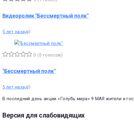
1
2
3
4
5
Видеоролик "Бессмертный полк"
5 лет назад
0
0
(
0 голосов
)
1
2
3
4
5
"Бессмертный полк"
5 лет назад
0
В последний день акции «Голубь мира» 9 МАЯ жители и
Версия для слабовидящих