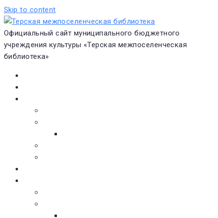
Skip to content
Официальный сайт муниципального бюджетного
учреждения культуры «Терская межпоселенческая
библиотека»
Главная
Новости
О библиотеке
Виртуальная экскурсия
Историческая справка
Структура
Платные услуги
Бесплатные услуги
Документы
Навигатор чтения
Электронные библиотеки
Книжное обозрение
Новинки литературы