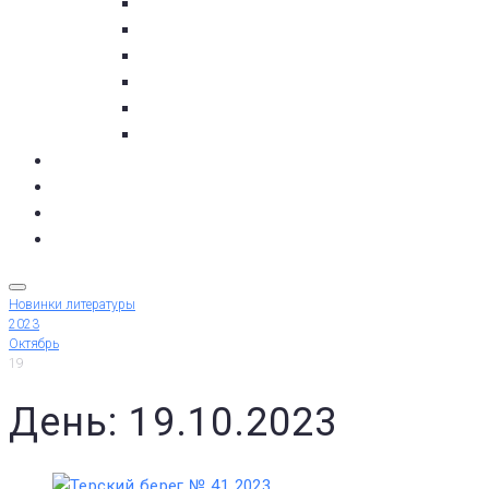
пос. Умба
с. Варзуга
с. Кашкаранцы
с. Кузомень
с. Чаваньга
с. Чапома
Терский берег в цифре
Газета Терский берег
Виртуальный библиограф
КУПИТЬ БИЛЕТ
Новинки литературы
2023
Октябрь
19
День: 19.10.2023