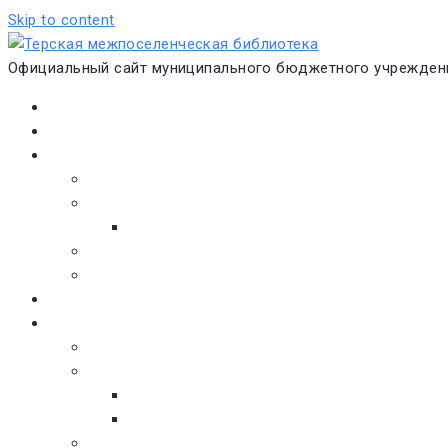
Skip to content
Официальный сайт муниципального бюджетного учреждени
Главная
Новости
О библиотеке
Виртуальная экскурсия
Историческая справка
Структура
Платные услуги
Бесплатные услуги
Документы
Навигатор чтения
Электронные библиотеки
Книжное обозрение
Новинки литературы
Советуем почитать
Тематические обзоры книг