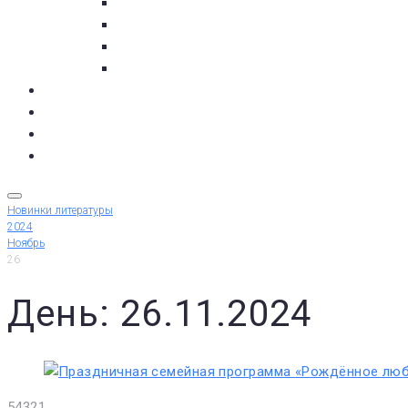
с. Кашкаранцы
с. Кузомень
с. Чаваньга
с. Чапома
Терский берег в цифре
Газета Терский берег
Виртуальный библиограф
КУПИТЬ БИЛЕТ
Новинки литературы
2024
Ноябрь
26
День: 26.11.2024
5
4
3
2
1