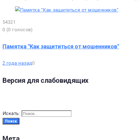
5
4
3
2
1
0
(
0 голосов
)
Памятка "Как защититься от мошенников"
2 года назад
0
Версия для слабовидящих
Искать:
Поиск
Мета