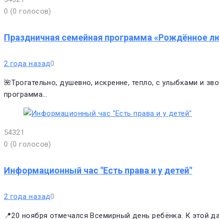
0
(
0 голосов
)
Праздничная семейная программа «Рождённое л
2 года назад
0
🌺Трогательно, душевно, искренне, тепло, с улыбками и 
программа…
5
4
3
2
1
0
(
0 голосов
)
Информационный час "Есть права и у детей"
2 года назад
0
📍20 ноября отмечался Всемирный день ребёнка. К этой д