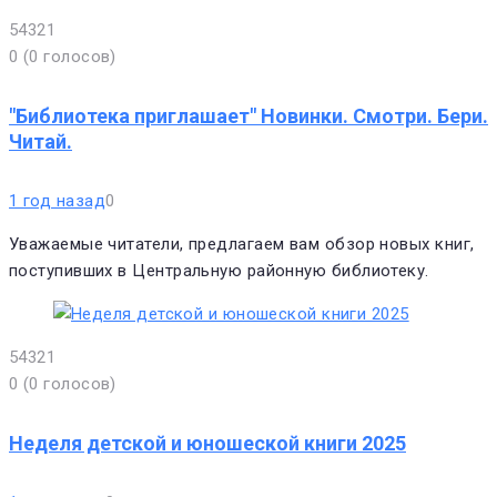
5
4
3
2
1
0
(
0 голосов
)
"Библиотека приглашает" Новинки. Смотри. Бери.
Читай.
1 год назад
0
Уважаемые читатели, предлагаем вам обзор новых книг,
поступивших в Центральную районную библиотеку.
5
4
3
2
1
0
(
0 голосов
)
Неделя детской и юношеской книги 2025