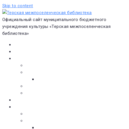
Skip to content
Официальный сайт муниципального бюджетного
учреждения культуры «Терская межпоселенческая
библиотека»
Главная
Новости
О библиотеке
Виртуальная экскурсия
Историческая справка
Структура
Платные услуги
Бесплатные услуги
Документы
Навигатор чтения
Электронные библиотеки
Книжное обозрение
Новинки литературы