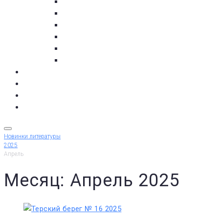
пос. Умба
с. Варзуга
с. Кашкаранцы
с. Кузомень
с. Чаваньга
с. Чапома
Терский берег в цифре
Газета Терский берег
Виртуальный библиограф
КУПИТЬ БИЛЕТ
Новинки литературы
2025
Апрель
Месяц: Апрель 2025