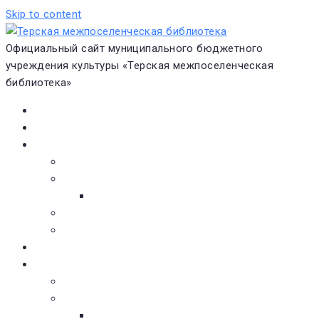
Skip to content
Официальный сайт муниципального бюджетного
учреждения культуры «Терская межпоселенческая
библиотека»
Главная
Новости
О библиотеке
Виртуальная экскурсия
Историческая справка
Структура
Платные услуги
Бесплатные услуги
Документы
Навигатор чтения
Электронные библиотеки
Книжное обозрение
Новинки литературы