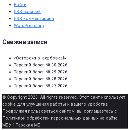
Войти
RSS
записей
RSS
комментариев
WordPress.org
Свежие записи
«Осторожно: вербовка!»
Терский берег № 30 2026
Терский берег № 29 2026
Терский берег № 28 2026
Терский берег № 27 2026
© Copyright 2026. All rights reserved. Этот сайт использует
cookie для улучшения работы и вашего удобства.
Продолжая пользоваться сайтом, вы соглашаетесь с
Политикой обработки персональных данных на сайте
МБУК Терская МБ.