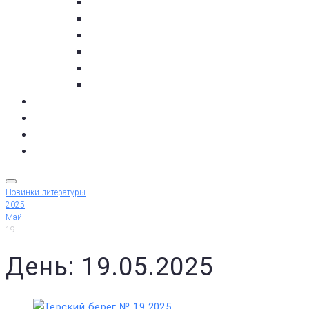
пос. Умба
с. Варзуга
с. Кашкаранцы
с. Кузомень
с. Чаваньга
с. Чапома
Терский берег в цифре
Газета Терский берег
Виртуальный библиограф
КУПИТЬ БИЛЕТ
Новинки литературы
2025
Май
19
День: 19.05.2025