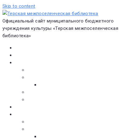
Skip to content
Официальный сайт муниципального бюджетного
учреждения культуры «Терская межпоселенческая
библиотека»
Главная
Новости
О библиотеке
Виртуальная экскурсия
Историческая справка
Структура
Платные услуги
Бесплатные услуги
Документы
Навигатор чтения
Электронные библиотеки
Книжное обозрение
Новинки литературы