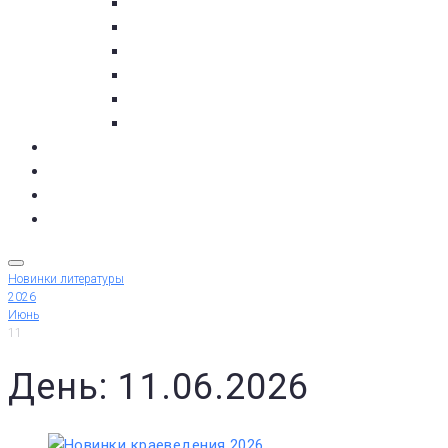
пос. Умба
с. Варзуга
с. Кашкаранцы
с. Кузомень
с. Чаваньга
с. Чапома
Терский берег в цифре
Газета Терский берег
Виртуальный библиограф
КУПИТЬ БИЛЕТ
Новинки литературы
2026
Июнь
11
День: 11.06.2026