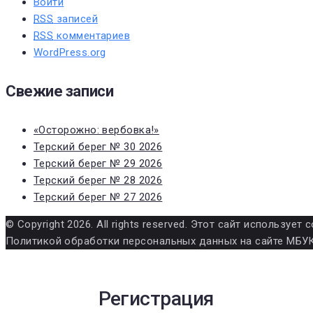
Войти
RSS
записей
RSS
комментариев
WordPress.org
Свежие записи
«Осторожно: вербовка!»
Терский берег № 30 2026
Терский берег № 29 2026
Терский берег № 28 2026
Терский берег № 27 2026
© Copyright 2026. All rights reserved. Этот сайт использу
Политикой обработки персональных данных на сайте МБУК
Регистрация