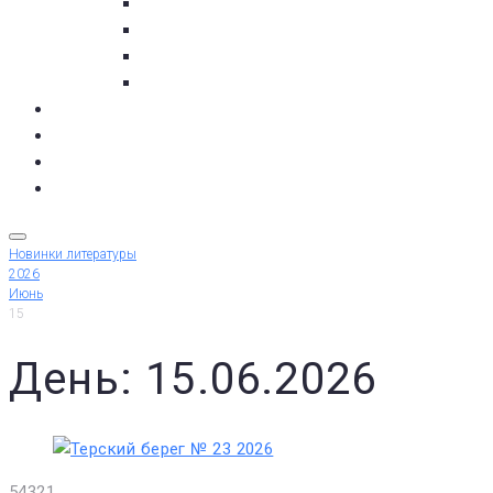
с. Кашкаранцы
с. Кузомень
с. Чаваньга
с. Чапома
Терский берег в цифре
Газета Терский берег
Виртуальный библиограф
КУПИТЬ БИЛЕТ
Новинки литературы
2026
Июнь
15
День: 15.06.2026
5
4
3
2
1