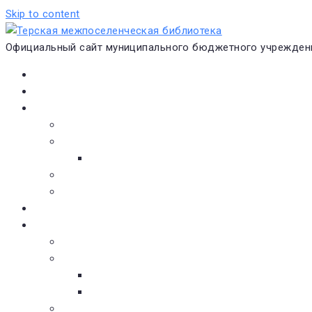
Skip to content
Официальный сайт муниципального бюджетного учреждени
Главная
Новости
О библиотеке
Виртуальная экскурсия
Историческая справка
Структура
Платные услуги
Бесплатные услуги
Документы
Навигатор чтения
Электронные библиотеки
Книжное обозрение
Новинки литературы
Советуем почитать
Тематические обзоры книг