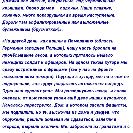
Домики все чистые, аккурат­ные, под черепичными
крышами. Около домов — садочки. Наши сла­вяне,
конечно, много поразрушили во время наступления.
Дороги там асфальтированные или выложен­ные
булыжником (брусчаткой)».
«На другой день, как вошли в По­меранию (область
Германии запад­нее Польши), нашу часть бросили на
прочёсывание лесов, в которых пряталось немало
немецких сол­дат и офицеров. На одном таком ху­торе мы
сразу встретились с фри­цами (так у нас на фронте
называ­ли всех немцев). Подходя к хутору, мы ни о чём не
подозревали, как вдруг раздалась автоматная очередь.
Один наш курсант упал. Мы развернулись назад, и снова
оче­редь: от выстрелов упали ещё двое наших курсантов.
Началась пере­стрелка. Дом, в котором засели фашисты,
мы подпалили, но те, выскочив из дома и увидев, что
окружены, решили живыми не сда­ваться, залегли в
огороде, вырыли окопчик. Мы забросали их граната­ми и с