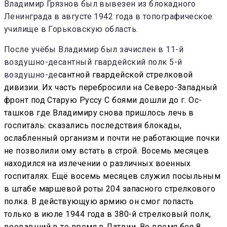
Владимир Грязнов был вывезен из блокадного
Ленинграда в августе 1942 года в топографическое
учи­лище в Горьковскую область.
После учёбы Владимир был за­числен в 11-й
воздушно-десантный гвардейский полк 5-й
воздушно-де
сантной гвардейской стрелковой
дивизии. Их часть перебросили на Северо-Западный
фронт под Ста­рую Руссу С боями дошли до г. Ос­
ташков где Владимиру снова пришлось лечь в
госпиталь: сказались последствия блокады,
ослабленный организм и почти не работающие почки
не позволили ому встать в строй. Восемь месяцев
находился на излечении о различных военных
госпиталях. Ещё восемь месяцев служил посыльным
в штабе мар­шевой роты 204 запасного стрел­кового
полка. В действующую ар­мию он смог попасть
только в июле 1944 года в 380-й стрелковый полк,
воевавший в то вре­мя в Латвии. Во вре­мя боя 8