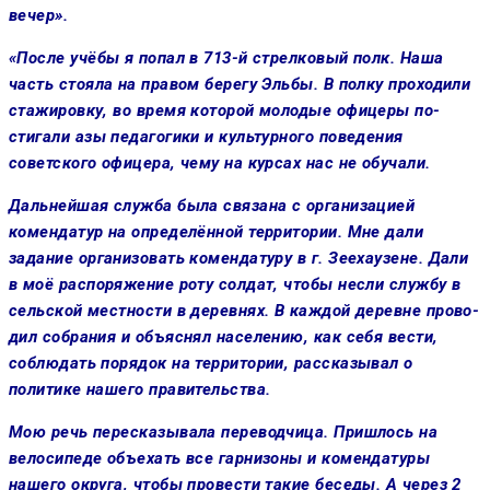
вечер».
«После учёбы я попал в 713-й стрелковый полк. Наша
часть сто­яла на правом берегу Эльбы. В пол­ку проходили
стажировку, во вре­мя которой молодые офицеры по­
стигали азы педагогики и культур­ного поведения
советского офице­ра, чему на курсах нас не обучали.
Дальнейшая служба была свя­зана с организацией
комендатур на определённой территории. Мне дали
задание организовать комендатуру в г. Зеехаузене. Дали
в моё распо­ряжение роту солдат, чтобы несли службу в
сельской местности в де­ревнях. В каждой деревне прово­
дил собрания и объяснял населе­нию, как себя вести,
соблюдать по­рядок на территории, рассказывал о
политике нашего правительства.
Мою речь пересказывала перевод­чица. Пришлось на
велосипеде объехать все гарнизоны и комен­датуры
нашего округа, чтобы про­вести такие беседы. А через 2