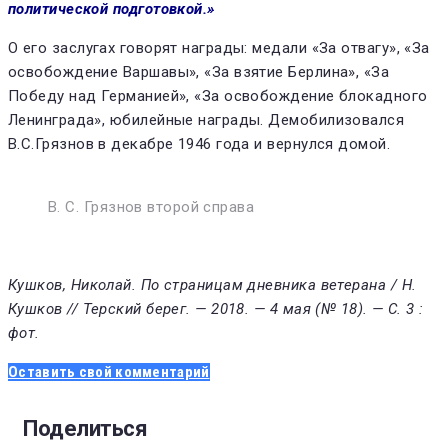
политической под­готовкой.»
О его заслугах говорят награ­ды: медали «За отвагу», «За
осво­бождение Варшавы», «За взятие Берлина», «За
Победу над Германи­ей», «За освобождение блокадного
Ленинграда», юбилейные награды. Демоби­лизовался
В.С.Грязнов в декабре 1946 года и вернулся домой.
В. С. Грязнов второй справа
Кушков, Николай. По страницам дневника ветерана / Н.
Кушков // Терский берег. — 2018. — 4 мая (№ 18). — С. 3 :
фот.
Оставить свой комментарий
Поделиться