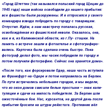
«Город Штеттин (так назывался польский город Щецин до
1945 года) наши войска освободили до нашего прибытия:
все фашисты были ра­зоружены. И я отпросился у свое­го
командира взвода побродить по городу с товарищем.
Отпустил. Идём, а нам навстречу попалась русская,
освобождённая из фашис­тской неволи. Оказалось, она,
как и я, из Калининской области, из г.Пу- стошки. На
память о встрече заш­ли в фотоателье и сфотографиро­
вались. Карточка была сделана очень быстро. Пока
фотограф де­лал фото, мы часик побродили по городу и
потом получили фотогра­фию. Сейчас она хранится дома».
«После того, как форсировали Одер, наша часть вступила
во Франкфурт-на-Одере и потом на­правилась на Берлин.
По пути встречались небольшие городки, и мы видели,
что из окон домов сви­сали белые простыни — знак капи­
туляции и сдачи на милость побе­дителя. За Берлин шли
ожесточённые бои. Нас, курсантов, на другой день после
прибытия бросили на штурм рейх­стага. Противник вёл