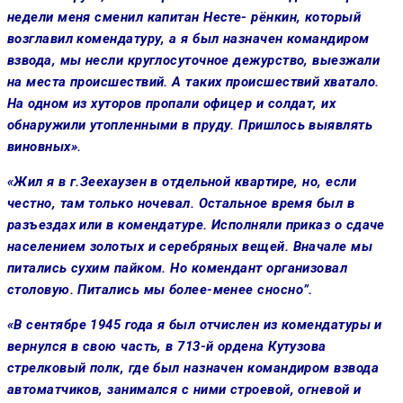
не­дели меня сменил капитан Несте- рёнкин, который
возглавил комен­датуру, а я был назначен команди­ром
взвода, мы несли круглосуточ­ное дежурство, выезжали
на мес­та происшествий. А таких проис­шествий хватало.
На одном из ху­торов пропали офицер и солдат, их
обнаружили утопленными в пруду. Пришлось выявлять
виновных».
«Жил я в г.Зеехаузен в отдель­ной квартире, но, если
честно, там только ночевал. Остальное время был в
разъездах или в комендату­ре. Исполняли приказ о сдаче
на­селением золотых и серебряных вещей. Вначале мы
питались сухим пайком. Но комендант организовал
столовую. Питались мы более-ме­нее сносно”.
«В сентябре 1945 года я был от­числен из комендатуры и
вернулся в свою часть, в 713-й ордена Куту­зова
стрелковый полк, где был на­значен командиром взвода
авто­матчиков, занимался с ними стро­евой, огневой и