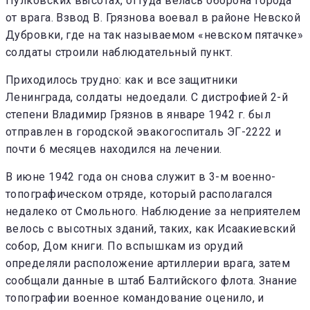
Пулковских высотах, от­туда велась оборона города
от врага. Взвод В. Грязнова воевал в районе Невской
Дубровки, где на так называемом «невском пятач­ке»
солдаты строили наблюдатель­ный пункт.
При­ходилось трудно: как и все защит­ники
Ленинграда, солдаты недоеда­ли. С дистрофией 2-й
степени Вла­димир Грязнов в январе 1942 г. был
отправлен в городской эвакогоспи­таль ЭГ-2222 и
почти 6 месяцев на­ходился на лечении.
В июне 1942 года он снова слу­жит в 3-м военно-
топографичес­ком отряде, который располагался
недалеко от Смольного. Наблюде­ние за неприятелем
велось с вы­сотных зданий, таких, как Исааки­евский
собор, Дом книги. По вспыш­кам из орудий
определяли распо­ложение артиллерии врага, затем
сообщали данные в штаб Балтийс­кого флота. Знание
топографии во­енное командование оценило, и