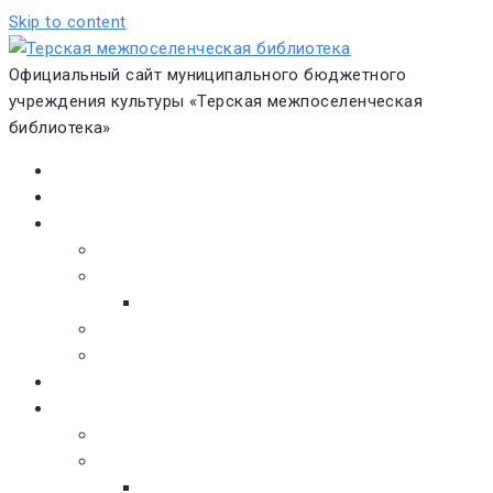
Skip to content
Официальный сайт муниципального бюджетного
учреждения культуры «Терская межпоселенческая
библиотека»
Главная
Новости
О библиотеке
Виртуальная экскурсия
Историческая справка
Структура
Платные услуги
Бесплатные услуги
Документы
Навигатор чтения
Электронные библиотеки
Книжное обозрение
Новинки литературы