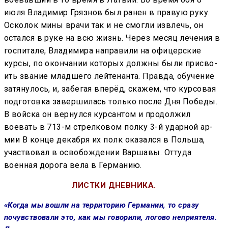
июля Влади­мир Грязнов был ра­нен в правую руку.
Осколок мины врачи так и не смогли из­влечь, он
остался в руке на всю жизнь. Через месяц лечения в
госпитале, Влади­мира направили на офицерские
курсы, по окончании которых должны были присво­
ить звание младшего лейтенанта. Правда, обучение
затянулось, и, забегая вперёд, скажем, что курсовая
подготовка заверши­лась только после Дня Победы.
В войска он вернулся курсантом и продолжил
воевать в 713-м стрелковом полку 3-й ударной ар­
мии В конце декабря их полк оказался в Польша,
участвовал в освобождении Варшавы. Оттуда
военная дорога вела в Германию.
ЛИСТКИ ДНЕВНИКА.
«Когда мы вошли на территорию Германии, то сразу
почувствовали это, как мы говорили, логово непри­ятеля.