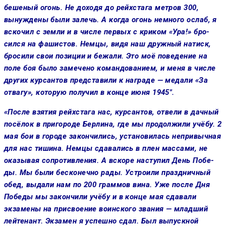
бешеный огонь. Не дохо­дя до рейхстага метров 300,
вынуждены были залечь. А когда огонь не­много ослаб, я
вскочил с земли и в числе пер­вых с криком «Ура!» бро­
сился на фашистов. Немцы, видя наш друж­ный натиск,
бросили свои позиции и бежали. Это моё поведение на
поле боя было замечено командованием, и меня в числе
других курсантов представили к на­граде — медали «За
отва­гу», которую получил в конце июня 1945″.
«После взятия рейх­стага нас, курсантов, отвели в дачный
посёлок в пригоро­де Берлина, где мы продолжили учёбу. 2
мая бои в городе закончились, установилась непривычная
для нас тишина. Немцы сдавались в плен массами, не
оказывая сопротивле­ния. А вскоре наступил День Побе­
ды. Мы были бесконечно рады. Уст­роили праздничный
обед, выдали нам по 200 граммов вина. Уже пос­ле Дня
Победы мы закончили учёбу и в конце мая сдавали
экзамены на присвоение воинского звания — младший
лейтенант. Экзамен я ус­пешно сдал. Был выпускной