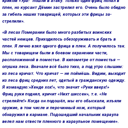
криком «Ура!” пошли в атаку. Только один фриц попал в
плен, но курсант Дёмин застрелил его. Очень было обидно
за гибель наших товарищей, которых эти фрицы за­
стрелили».
«В лесах Померании было много разбитых воинских
частей немцев. Приходилось обезоруживать и брать в
плен. Я лично взял одного фрица в плен. А по­лучилось так.
Мы с товарищем были в боевом охранении части,
расположен­ной в поместье. В километре от поме­стья —
опушка леса. Вначале всё было тихо, а под утро слышим:
из леса кричат. Что кричат — не поймёшь. Ви­дим, выходит
из леса фриц средних лет, одетый в граж­данскую одежду.
Я командую:»Хенде хох!», что значит «Руки вверх!»
Фриц руки поднял, кричит «Нихт шиссен», т.е. «Не
стреляйте!» Когда он подо­шёл, мы его обыскали, изъяли
ору­жие, в том числе и перочинный нож, который
обнаружил в кармане. По­дошедший начальник караула
велел нам отвести пленного в карауль­ное помещение».