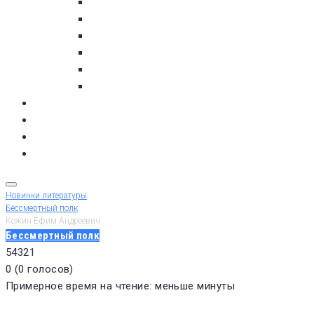
пос. Умба
с. Варзуга
с. Кашкаранцы
с. Кузомень
с. Чаваньга
с. Чапома
Терский берег в цифре
Газета Терский берег
Виртуальный библиограф
КУПИТЬ БИЛЕТ
Новинки литературы
Бессмертный полк
Кожин Ефим Андреевич
Бессмертный полк
5
4
3
2
1
0
(
0 голосов
)
Примерное время на чтение: меньше минуты