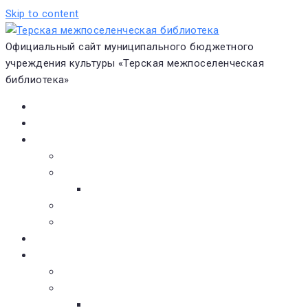
Skip to content
Официальный сайт муниципального бюджетного
учреждения культуры «Терская межпоселенческая
библиотека»
Главная
Новости
О библиотеке
Виртуальная экскурсия
Историческая справка
Структура
Платные услуги
Бесплатные услуги
Документы
Навигатор чтения
Электронные библиотеки
Книжное обозрение
Новинки литературы