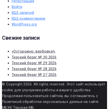
Регистрация
Войти
RSS
записей
RSS
комментариев
WordPress.org
Свежие записи
«Осторожно: вербовка!»
Терский берег № 30 2026
Терский берег № 29 2026
Терский берег № 28 2026
Терский берег № 27 2026
© Copyright 2026. All rights reserved. Этот сайт использует
cookie для улучшения работы и вашего удобства.
Продолжая пользоваться сайтом, вы соглашаетесь с
Политикой обработки персональных данных на сайте
МБУК Терская МБ.