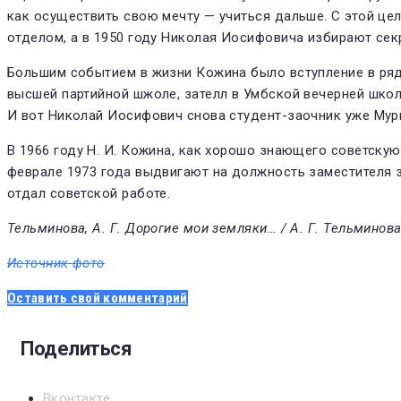
как осуществить свою мечту — учиться дальше. С этой це
отделом, а в 1950 году Николая Иосифовича избирают сек
Большим событием в жизни Кожина было вступление в ряд
высшей партийной шжоле, зателл в Умбской вечерней шко
И вот Николай Иосифович снова студент-заочник уже Мур
В 1966 году Н. И. Кожина, как хорошо знающего советскую
феврале 1973 года выдвигают на должность заместителя
отдал советской работе.
Тельминова, А. Г. Дорогие мои земляки… / А. Г. Тельминова
Источник фото
Оставить свой комментарий
Поделиться
Вконтакте