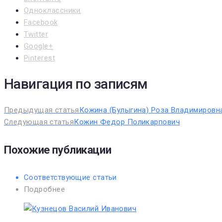
Одноклассники
Facebook
Twitter
Google+
Pinterest
Навигация по записям
Предыдущая статья
Кожина (Булыгина) Роза Владимировн
Следующая статья
Кожин Федор Поликарпович
Похожие публикации
Соответствующие статьи
Подробнее