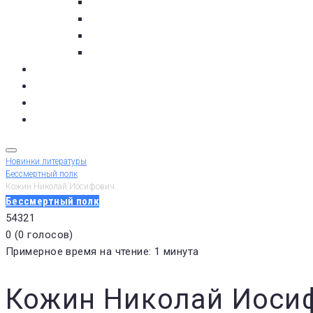
с. Кашкаранцы
с. Кузомень
с. Чаваньга
с. Чапома
Терский берег в цифре
Газета Терский берег
Виртуальный библиограф
КУПИТЬ БИЛЕТ
Новинки литературы
Бессмертный полк
Кожин Николай Иосифович
Бессмертный полк
5
4
3
2
1
0
(
0 голосов
)
Примерное время на чтение: 1 минута
Кожин Николай Иоси