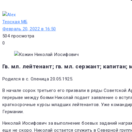
Терская МБ
Февраль 20, 2022 в 16:50
504
просмотра
0
Гв. мл. лейтенант
;
гв. мл. сержант
;
капитан
;
Родился в
с. Оленица
20.05.1925.
В начале сорок третьего его призвали в ряды Советской 
перерыве между боями Николай подает заявление о вступл
краткосрочные курсы младших лейтенантов. Уже командир
Германии.
Николай Иосифович за выполнение боевых заданий награ
еще не скоро. Николай остается служить в Северной групп