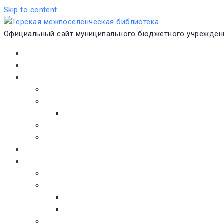
Skip to content
Официальный сайт муниципального бюджетного учреждени
Главная
Новости
О библиотеке
Виртуальная экскурсия
Историческая справка
Структура
Платные услуги
Бесплатные услуги
Документы
Навигатор чтения
Электронные библиотеки
Книжное обозрение
Новинки литературы
Советуем почитать
Тематические обзоры книг