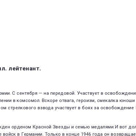
мл. лейтенант.
Армии. С сентября — на передовой. Участвует в освобожден
ении в комсомол. Вскоре отвага, героизм, смекалка юноши
ом стрелкового взвода участвует в боях за освобождение
жден орденом Красной Звезды и семью медалями.И вот до
е войск в Германии. Только в конце 1946 года он возвраща