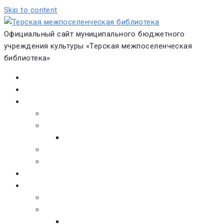
Skip to content
Официальный сайт муниципального бюджетного
учреждения культуры «Терская межпоселенческая
библиотека»
Главная
Новости
О библиотеке
Виртуальная экскурсия
Историческая справка
Структура
Платные услуги
Бесплатные услуги
Документы
Навигатор чтения
Электронные библиотеки
Книжное обозрение
Новинки литературы