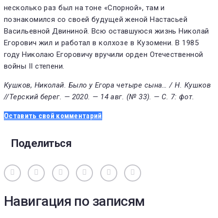
несколько раз был на тоне «Спорной», там и
познакомился со своей будущей женой Настасьей
Васильевной Двининой. Всю оставшуюся жизнь Николай
Егорович жил и работал в колхозе в Кузомени. В 1985
году Николаю Егоровичу вручили орден Отечественной
войны II степени.
Кушков, Николай. Было у Егора четыре сына… / Н. Кушков
//Терский берег. — 2020. — 14 авг. (№ 33). — С. 7: фот.
Оставить свой комментарий
Поделиться
Вконтакте
Одноклассники
Facebook
Twitter
Google+
Pinterest
Навигация по записям