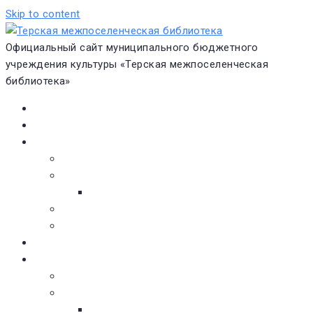
Skip to content
Официальный сайт муниципального бюджетного
учреждения культуры «Терская межпоселенческая
библиотека»
Главная
Новости
О библиотеке
Виртуальная экскурсия
Историческая справка
Структура
Платные услуги
Бесплатные услуги
Документы
Навигатор чтения
Электронные библиотеки
Книжное обозрение
Новинки литературы