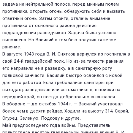
задача на нейтральной полосе, перед минным полем
противника, открыть огонь, обнаружить себя и вызвать
ответный огонь. Затем отойти, отвлечь внимание
противника от основного района действия
подразделения разведчиков. Задача была успешно
выполнена. Но Василий в том бою получил тяжелое
ранение.
В августе 1943 года В. И. Снятков вернулся из госпиталя в
свой 24-й гвардейский полк. Но из-за тяжести ранения
его направили не в разведку, а в санитарную роту
полковой санчасти. Василий быстро освоился с новой
для него работой. Если требовались санитары при
выходах разведчиков или автоматчике в, в поиски на
передний край, он всегда добровольно вызывался.
В обороне — до октября 1944 г. — Василий участвовал
более чем в десяти рейдах. Ходили на высоту 314, Сарай,
Огурец, Зеленую, Подкову и другие.
Май предпоследнего года войны. Представитель
политотдела десятой гвардейской дивизии вручил В. И.