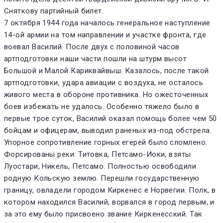
Сняткову партийный билет.
7 октября 1944 года началось генеральное наступление
14-ой армии на том направлении и участке фронта, где
воевал Василий. После двух с половиной часов
артподготовки наши части пошли на штурм высот
Большой и Малой Кариквайвыш. Казалось, после такой
артподготовки, удара авиации с воздуха, не осталось
живого места в обороне противника. Но ожесточенных
боев избежать не удалось. Особенно тяжело было в
первые трое суток, Василий оказал помощь более чем 50
бойцам и офицерам, выводил раненых из-под обстрела.
Упорное сопротивление горных егерей было сломлено.
Форсированы реки: Титовка, Петсамо-Иоки, взяты
Луостари, Никель, Петсамо. Полностью освободили
родную Кольскую землю. Перешли государственную
границу, овладели городом Киркенес е Норвегии. Полк, в
котором находился Василий, ворвался в город первым, и
за это ему было присвоено звание Киркенесский. Так