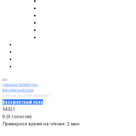
пос. Умба
с. Варзуга
с. Кашкаранцы
с. Кузомень
с. Чаваньга
с. Чапома
Терский берег в цифре
Газета Терский берег
Виртуальный библиограф
КУПИТЬ БИЛЕТ
Новинки литературы
Бессмертный полк
Снятков Василий Иванович
Бессмертный полк
5
4
3
2
1
0
(
0 голосов
)
Примерное время на чтение: 2 мин.