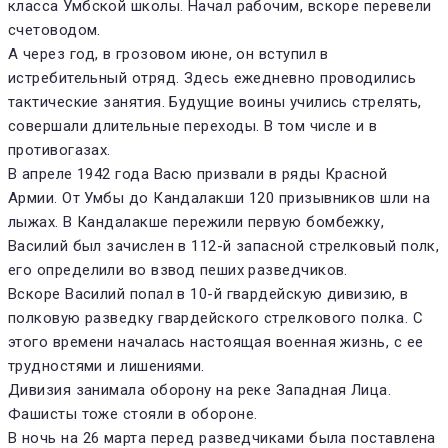
класса Умбской школы. Начал рабочим, вскоре перевели
счетоводом.
А через год, в грозовом июне, он вступил в
истребительный отряд. Здесь ежедневно проводились
тактические занятия. Будущие воины учились стрелять,
совершали длительные переходы. В том числе и в
противогазах.
В апреле 1942 года Васю призвали в ряды Красной
Армии. От Умбы до Кандалакши 120 призывников шли на
лыжах. В Кандалакше пережили первую бомбежку,
Василий был зачислен в 112-й запасной стрелковый полк,
его определили во взвод пеших разведчиков.
Вскоре Василий попал в 10-й гвардейскую дивизию, в
полковую разведку гвардейского стрелкового полка. С
этого времени началась настоящая военная жизнь, с ее
трудностями и лишениями.
Дивизия занимала оборону на реке Западная Лица.
Фашисты тоже стояли в обороне.
В ночь на 26 марта перед разведчиками была поставлена