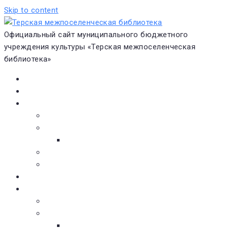
Skip to content
Официальный сайт муниципального бюджетного
учреждения культуры «Терская межпоселенческая
библиотека»
Главная
Новости
О библиотеке
Виртуальная экскурсия
Историческая справка
Структура
Платные услуги
Бесплатные услуги
Документы
Навигатор чтения
Электронные библиотеки
Книжное обозрение
Новинки литературы