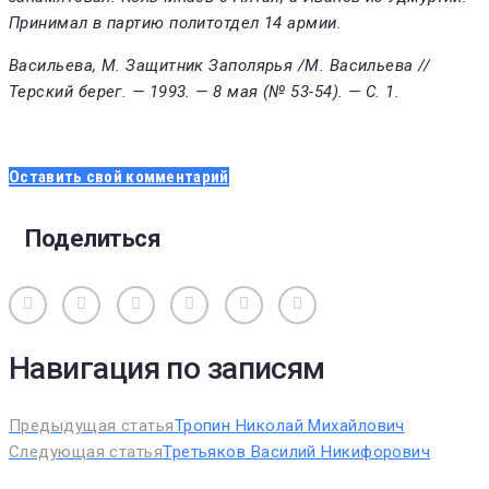
Принимал в партию политотдел 14 армии.
Васильева, М. Защитник Заполярья /М. Васильева //
Терский берег. — 1993. — 8 мая (№ 53-54). — С. 1.
Оставить свой комментарий
Поделиться
Вконтакте
Одноклассники
Facebook
Twitter
Google+
Pinterest
Навигация по записям
Предыдущая статья
Тропин Николай Михайлович
Следующая статья
Третьяков Василий Никифорович