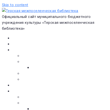
Skip to content
Официальный сайт муниципального бюджетного
учреждения культуры «Терская межпоселенческая
библиотека»
Главная
Новости
О библиотеке
Виртуальная экскурсия
Историческая справка
Структура
Платные услуги
Бесплатные услуги
Документы
Навигатор чтения
Электронные библиотеки
Книжное обозрение
Новинки литературы