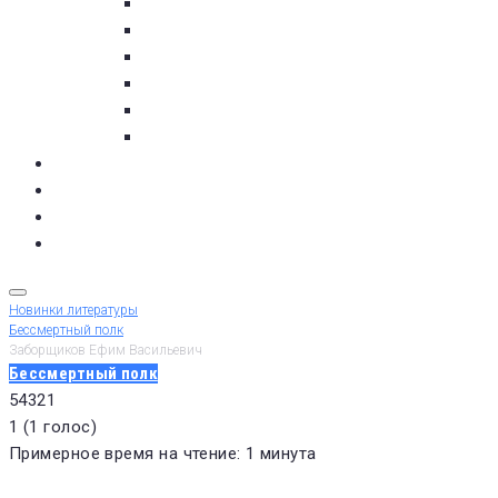
пос. Умба
с. Варзуга
с. Кашкаранцы
с. Кузомень
с. Чаваньга
с. Чапома
Терский берег в цифре
Газета Терский берег
Виртуальный библиограф
КУПИТЬ БИЛЕТ
Новинки литературы
Бессмертный полк
Заборщиков Ефим Васильевич
Бессмертный полк
5
4
3
2
1
1
(
1 голос
)
Примерное время на чтение: 1 минута