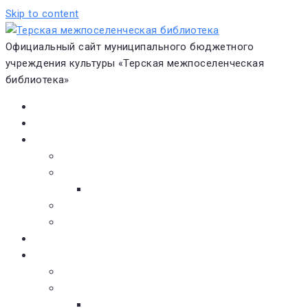
Skip to content
Официальный сайт муниципального бюджетного
учреждения культуры «Терская межпоселенческая
библиотека»
Главная
Новости
О библиотеке
Виртуальная экскурсия
Историческая справка
Структура
Платные услуги
Бесплатные услуги
Документы
Навигатор чтения
Электронные библиотеки
Книжное обозрение
Новинки литературы