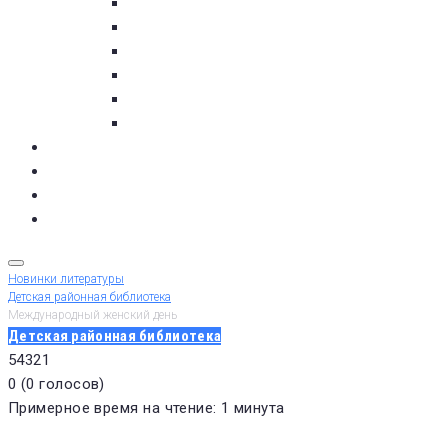
пос. Умба
с. Варзуга
с. Кашкаранцы
с. Кузомень
с. Чаваньга
с. Чапома
Терский берег в цифре
Газета Терский берег
Виртуальный библиограф
КУПИТЬ БИЛЕТ
Новинки литературы
Детская районная библиотека
Международный женский день
Детская районная библиотека
5
4
3
2
1
0
(
0 голосов
)
Примерное время на чтение: 1 минута