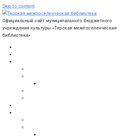
Skip to content
Официальный сайт муниципального бюджетного
учреждения культуры «Терская межпоселенческая
библиотека»
Главная
Новости
О библиотеке
Виртуальная экскурсия
Историческая справка
Структура
Платные услуги
Бесплатные услуги
Документы
Навигатор чтения
Электронные библиотеки
Книжное обозрение
Новинки литературы