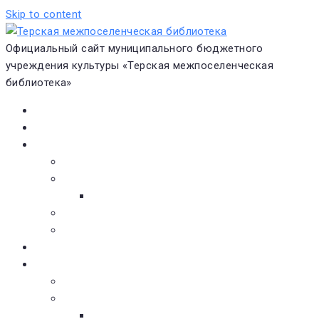
Skip to content
Официальный сайт муниципального бюджетного
учреждения культуры «Терская межпоселенческая
библиотека»
Главная
Новости
О библиотеке
Виртуальная экскурсия
Историческая справка
Структура
Платные услуги
Бесплатные услуги
Документы
Навигатор чтения
Электронные библиотеки
Книжное обозрение
Новинки литературы