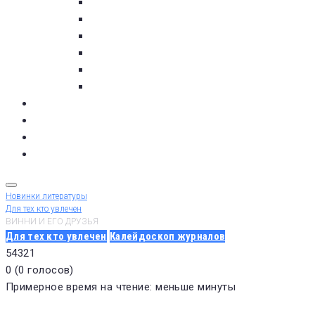
пос. Умба
с. Варзуга
с. Кашкаранцы
с. Кузомень
с. Чаваньга
с. Чапома
Терский берег в цифре
Газета Терский берег
Виртуальный библиограф
КУПИТЬ БИЛЕТ
Новинки литературы
Для тех кто увлечен
ВИННИ И ЕГО ДРУЗЬЯ
Для тех кто увлечен
Калейдоскоп журналов
5
4
3
2
1
0
(
0 голосов
)
Примерное время на чтение: меньше минуты