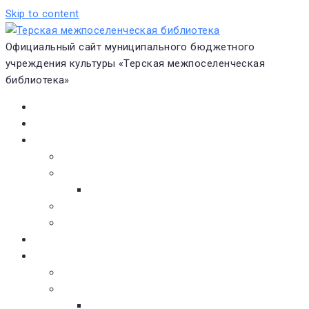
Skip to content
Официальный сайт муниципального бюджетного
учреждения культуры «Терская межпоселенческая
библиотека»
Главная
Новости
О библиотеке
Виртуальная экскурсия
Историческая справка
Структура
Платные услуги
Бесплатные услуги
Документы
Навигатор чтения
Электронные библиотеки
Книжное обозрение
Новинки литературы