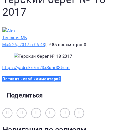
2017
Терская МБ
Май 26, 2017 в 06:43
685
просмотров
0
https://yadi.sk/i/m23xSpnr3S5caf
Оставить свой комментарий
Поделиться
Вконтакте
Одноклассники
Facebook
Twitter
Google+
Pinterest
Навигация по записям