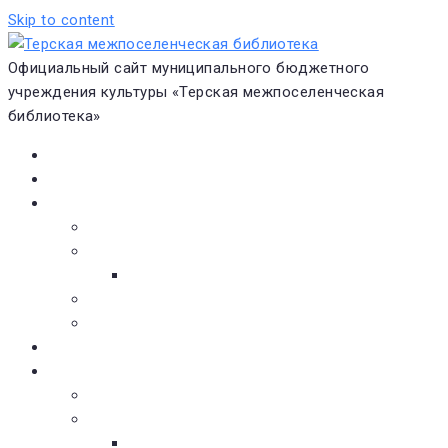
Skip to content
Официальный сайт муниципального бюджетного
учреждения культуры «Терская межпоселенческая
библиотека»
Главная
Новости
О библиотеке
Виртуальная экскурсия
Историческая справка
Структура
Платные услуги
Бесплатные услуги
Документы
Навигатор чтения
Электронные библиотеки
Книжное обозрение
Новинки литературы