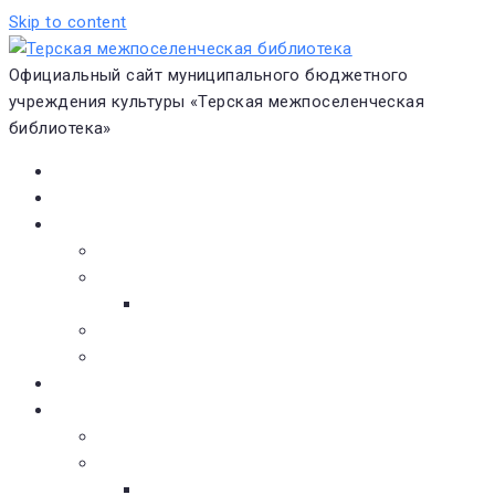
Skip to content
Официальный сайт муниципального бюджетного
учреждения культуры «Терская межпоселенческая
библиотека»
Главная
Новости
О библиотеке
Виртуальная экскурсия
Историческая справка
Структура
Платные услуги
Бесплатные услуги
Документы
Навигатор чтения
Электронные библиотеки
Книжное обозрение
Новинки литературы