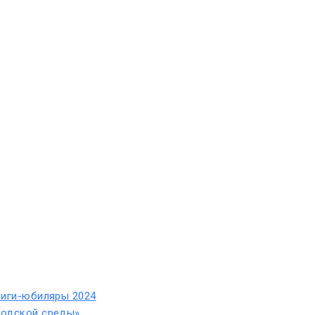
ниги-юбиляры 2024
родской среды»