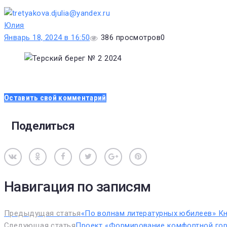
Юлия
Январь 18, 2024 в 16:50
386
просмотров
0
Оставить свой комментарий
Поделиться
Вконтакте
Одноклассники
Facebook
Twitter
Google+
Pinterest
Навигация по записям
Предыдущая статья
«По волнам литературных юбилеев» К
Следующая статья
Проект «Формирование комфортной го