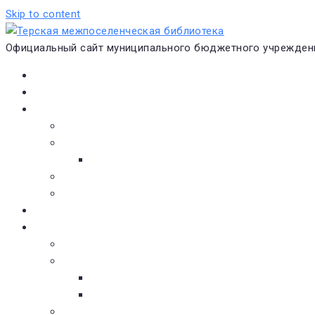
Skip to content
Официальный сайт муниципального бюджетного учреждени
Главная
Новости
О библиотеке
Виртуальная экскурсия
Историческая справка
Структура
Платные услуги
Бесплатные услуги
Документы
Навигатор чтения
Электронные библиотеки
Книжное обозрение
Новинки литературы
Советуем почитать
Тематические обзоры книг