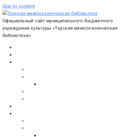
Skip to content
Официальный сайт муниципального бюджетного
учреждения культуры «Терская межпоселенческая
библиотека»
Главная
Новости
О библиотеке
Виртуальная экскурсия
Историческая справка
Структура
Платные услуги
Бесплатные услуги
Документы
Навигатор чтения
Электронные библиотеки
Книжное обозрение
Новинки литературы