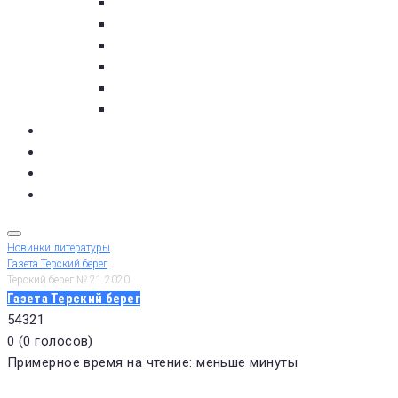
пос. Умба
с. Варзуга
с. Кашкаранцы
с. Кузомень
с. Чаваньга
с. Чапома
Терский берег в цифре
Газета Терский берег
Виртуальный библиограф
КУПИТЬ БИЛЕТ
Новинки литературы
Газета Терский берег
Терский берег № 21 2020
Газета Терский берег
5
4
3
2
1
0
(
0 голосов
)
Примерное время на чтение: меньше минуты