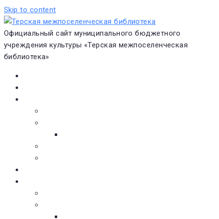
Skip to content
Официальный сайт муниципального бюджетного
учреждения культуры «Терская межпоселенческая
библиотека»
Главная
Новости
О библиотеке
Виртуальная экскурсия
Историческая справка
Структура
Платные услуги
Бесплатные услуги
Документы
Навигатор чтения
Электронные библиотеки
Книжное обозрение
Новинки литературы