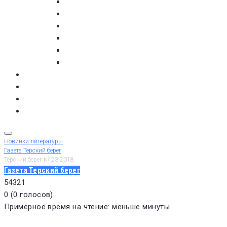
пос. Умба
с. Варзуга
с. Кашкаранцы
с. Кузомень
с. Чаваньга
с. Чапома
Терский берег в цифре
Газета Терский берег
Виртуальный библиограф
КУПИТЬ БИЛЕТ
Новинки литературы
Газета Терский берег
Терский берег № 23 2018
Газета Терский берег
5
4
3
2
1
0
(
0 голосов
)
Примерное время на чтение: меньше минуты