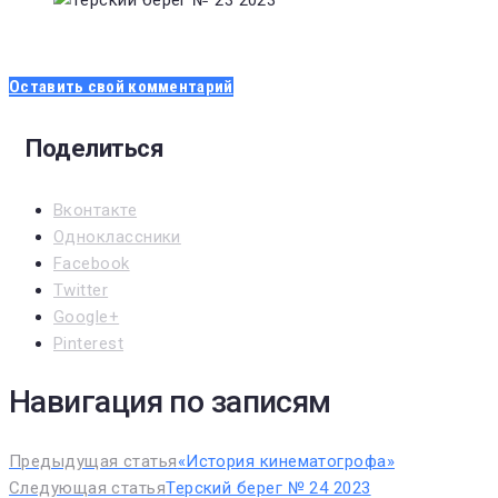
Оставить свой комментарий
Поделиться
Вконтакте
Одноклассники
Facebook
Twitter
Google+
Pinterest
Навигация по записям
Предыдущая статья
«История кинематогрофа»
Следующая статья
Терский берег № 24 2023