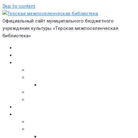
Skip to content
Официальный сайт муниципального бюджетного
учреждения культуры «Терская межпоселенческая
библиотека»
Главная
Новости
О библиотеке
Виртуальная экскурсия
Историческая справка
Структура
Платные услуги
Бесплатные услуги
Документы
Навигатор чтения
Электронные библиотеки
Книжное обозрение
Новинки литературы