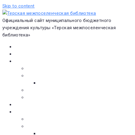
Skip to content
Официальный сайт муниципального бюджетного
учреждения культуры «Терская межпоселенческая
библиотека»
Главная
Новости
О библиотеке
Виртуальная экскурсия
Историческая справка
Структура
Платные услуги
Бесплатные услуги
Документы
Навигатор чтения
Электронные библиотеки
Книжное обозрение
Новинки литературы