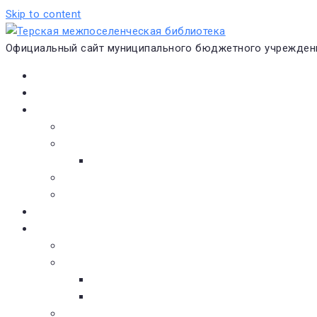
Skip to content
Официальный сайт муниципального бюджетного учреждени
Главная
Новости
О библиотеке
Виртуальная экскурсия
Историческая справка
Структура
Платные услуги
Бесплатные услуги
Документы
Навигатор чтения
Электронные библиотеки
Книжное обозрение
Новинки литературы
Советуем почитать
Тематические обзоры книг