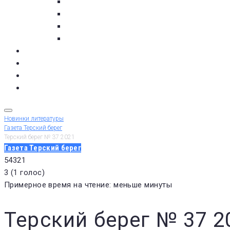
с. Кашкаранцы
с. Кузомень
с. Чаваньга
с. Чапома
Терский берег в цифре
Газета Терский берег
Виртуальный библиограф
КУПИТЬ БИЛЕТ
Новинки литературы
Газета Терский берег
Терский берег № 37 2021
Газета Терский берег
5
4
3
2
1
3
(
1 голос
)
Примерное время на чтение: меньше минуты
Терский берег № 37 2