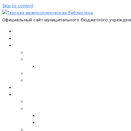
Skip to content
Официальный сайт муниципального бюджетного учреждени
Главная
Новости
О библиотеке
Виртуальная экскурсия
Историческая справка
Структура
Платные услуги
Бесплатные услуги
Документы
Навигатор чтения
Электронные библиотеки
Книжное обозрение
Новинки литературы
Советуем почитать
Тематические обзоры книг