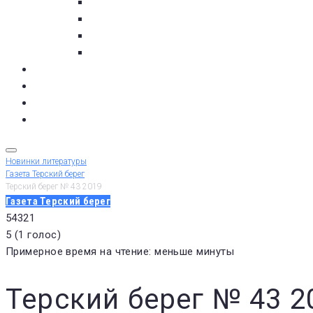
с. Кашкаранцы
с. Кузомень
с. Чаваньга
с. Чапома
Терский берег в цифре
Газета Терский берег
Виртуальный библиограф
КУПИТЬ БИЛЕТ
Новинки литературы
Газета Терский берег
Терский берег № 43 2019
Газета Терский берег
5
4
3
2
1
5
(
1 голос
)
Примерное время на чтение: меньше минуты
Терский берег № 43 2