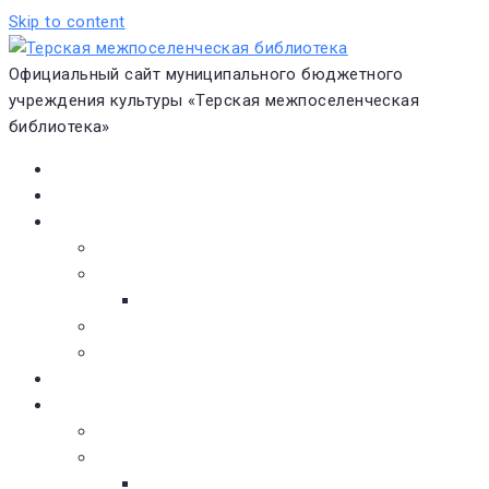
Skip to content
Официальный сайт муниципального бюджетного
учреждения культуры «Терская межпоселенческая
библиотека»
Главная
Новости
О библиотеке
Виртуальная экскурсия
Историческая справка
Структура
Платные услуги
Бесплатные услуги
Документы
Навигатор чтения
Электронные библиотеки
Книжное обозрение
Новинки литературы