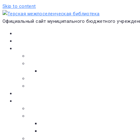
Skip to content
Официальный сайт муниципального бюджетного учреждени
Главная
Новости
О библиотеке
Виртуальная экскурсия
Историческая справка
Структура
Платные услуги
Бесплатные услуги
Документы
Навигатор чтения
Электронные библиотеки
Книжное обозрение
Новинки литературы
Советуем почитать
Тематические обзоры книг