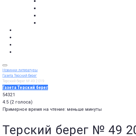
с. Кашкаранцы
с. Кузомень
с. Чаваньга
с. Чапома
Терский берег в цифре
Газета Терский берег
Виртуальный библиограф
КУПИТЬ БИЛЕТ
Новинки литературы
Газета Терский берег
Терский берег № 49 2019
Газета Терский берег
5
4
3
2
1
4.5
(
2 голоса
)
Примерное время на чтение: меньше минуты
Терский берег № 49 2