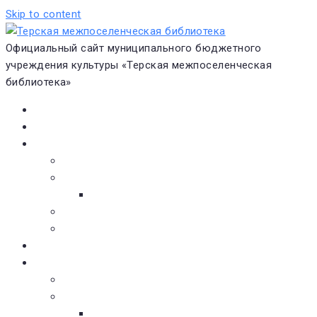
Skip to content
Официальный сайт муниципального бюджетного
учреждения культуры «Терская межпоселенческая
библиотека»
Главная
Новости
О библиотеке
Виртуальная экскурсия
Историческая справка
Структура
Платные услуги
Бесплатные услуги
Документы
Навигатор чтения
Электронные библиотеки
Книжное обозрение
Новинки литературы