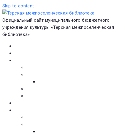
Skip to content
Официальный сайт муниципального бюджетного
учреждения культуры «Терская межпоселенческая
библиотека»
Главная
Новости
О библиотеке
Виртуальная экскурсия
Историческая справка
Структура
Платные услуги
Бесплатные услуги
Документы
Навигатор чтения
Электронные библиотеки
Книжное обозрение
Новинки литературы