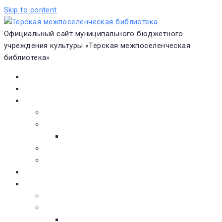
Skip to content
Официальный сайт муниципального бюджетного
учреждения культуры «Терская межпоселенческая
библиотека»
Главная
Новости
О библиотеке
Виртуальная экскурсия
Историческая справка
Структура
Платные услуги
Бесплатные услуги
Документы
Навигатор чтения
Электронные библиотеки
Книжное обозрение
Новинки литературы