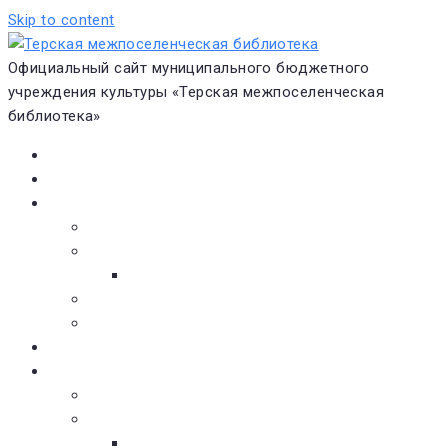
Skip to content
Официальный сайт муниципального бюджетного
учреждения культуры «Терская межпоселенческая
библиотека»
Главная
Новости
О библиотеке
Виртуальная экскурсия
Историческая справка
Структура
Платные услуги
Бесплатные услуги
Документы
Навигатор чтения
Электронные библиотеки
Книжное обозрение
Новинки литературы