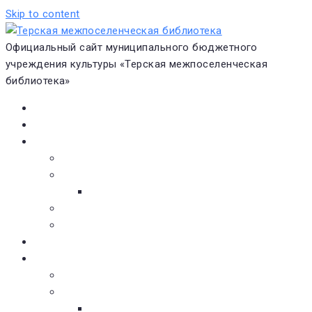
Skip to content
Официальный сайт муниципального бюджетного
учреждения культуры «Терская межпоселенческая
библиотека»
Главная
Новости
О библиотеке
Виртуальная экскурсия
Историческая справка
Структура
Платные услуги
Бесплатные услуги
Документы
Навигатор чтения
Электронные библиотеки
Книжное обозрение
Новинки литературы