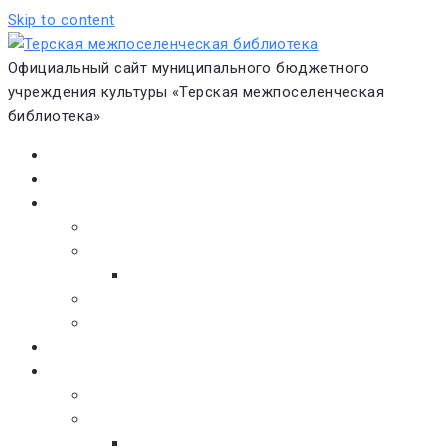
Skip to content
Официальный сайт муниципального бюджетного
учреждения культуры «Терская межпоселенческая
библиотека»
Главная
Новости
О библиотеке
Виртуальная экскурсия
Историческая справка
Структура
Платные услуги
Бесплатные услуги
Документы
Навигатор чтения
Электронные библиотеки
Книжное обозрение
Новинки литературы