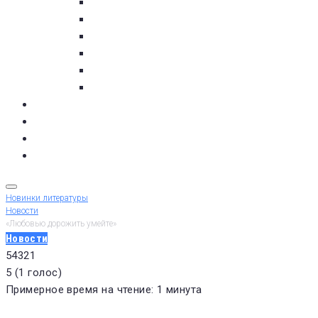
пос. Умба
с. Варзуга
с. Кашкаранцы
с. Кузомень
с. Чаваньга
с. Чапома
Терский берег в цифре
Газета Терский берег
Виртуальный библиограф
КУПИТЬ БИЛЕТ
Новинки литературы
Новости
«Любовью дорожить умейте»
Новости
5
4
3
2
1
5
(
1 голос
)
Примерное время на чтение: 1 минута