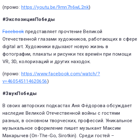
(промо:
https://youtu.be/9mn7h6wL2nk
)
#ЭкспозицияПобеды
Facebook
представляет прочтение Великой
Отечественной глазами художников, работающих в сфере
digital art. Художники вдыхают новую жизнь в
фотографии, плакаты и рисунки тех времён при помощи
VR, 3D, колоризаций и других находок.
(промо:
https://www.facebook.com/watch/?
v=460545114620656
)
#ЗвукПобеды
В своих авторских подкастах Аня Фёдорова обсуждает
наследие Великой Отечественной войны с гостями
разных, в основном творческих, профессий. Уникальное
музыкальное оформление пишет музыкант Максим
Макарычев (On-The-Go, Sirotkin). Среди гостей –