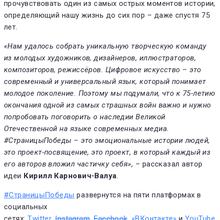
прочувствовать один из самых острых моментов истории,
определяющий нашу жизнь до сих пор – даже спустя 75
лет.
«Нам удалось собрать уникальную творческую команду
из молодых художников, дизайнеров, иллюстраторов,
композиторов, режиссёров. Цифровое искусство – это
современный и универсальный язык, который понимает
молодое поколение. Поэтому мы подумали, что к 75-летию
окончания одной из самых страшных войн важно и нужно
попробовать поговорить о наследии Великой
Отечественной на языке современных медиа.
#СтраницыПобеды – это эмоциональные истории людей,
это проект-посвящение, это проект, в который каждый из
его авторов вложил частичку себя»,
– рассказал автор
идеи
Кирилл Карнович-Валуа
.
#СтраницыПобеды
развернутся на пяти платформах в
социальных
сетях:
Twitter
,
Instagram
,
Facebook
,
«ВКонтакте»
и
YouTube
.