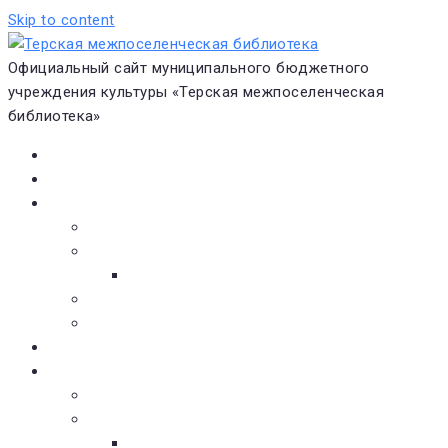
Skip to content
Официальный сайт муниципального бюджетного
учреждения культуры «Терская межпоселенческая
библиотека»
Главная
Новости
О библиотеке
Виртуальная экскурсия
Историческая справка
Структура
Платные услуги
Бесплатные услуги
Документы
Навигатор чтения
Электронные библиотеки
Книжное обозрение
Новинки литературы