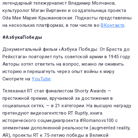
легендарный тележурналист Владимир Молчанов,
культуролог Мэган Виртанен и создательница проекта
Oda Mae Мария Крыжановская. Подкасты представлены
на нескольких платформах, в том числе во
ВКонтакте
.
#АзбукаПобеды
Документальный фильм «Азбука Победы: От Бреста до
Рейхстага» повторяет путь советской армии в 1945 году.
Авторы хотят ответить на вопрос, можно ли оживить
историю и перешагнуть через опыт войны к миру.
Смотрите на
YouTube
.
Телеканал RT стал финалистом Shorty Awards —
престижной премии, вручаемой за достижения в
социальных сетях, — в 21 категории. На высшую награду
претендуют видеоагентство RT Ruptly, книга
исторического соцмедиапроекта #Romanovs100 с
элементами дополненной реальности (augmented reality,
AR), проекты RT к 75-летию победы в Великой