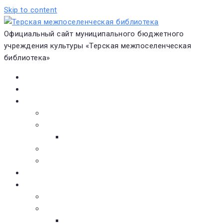
Skip to content
Официальный сайт муниципального бюджетного
учреждения культуры «Терская межпоселенческая
библиотека»
Главная
Новости
О библиотеке
Виртуальная экскурсия
Историческая справка
Структура
Платные услуги
Бесплатные услуги
Документы
Навигатор чтения
Электронные библиотеки
Книжное обозрение
Новинки литературы