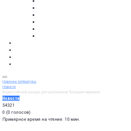
пос. Умба
с. Варзуга
с. Кашкаранцы
с. Кузомень
с. Чаваньга
с. Чапома
Терский берег в цифре
Газета Терский берег
Виртуальный библиограф
КУПИТЬ БИЛЕТ
Новинки литературы
Новости
Всероссийский конкурс для школьников “Большая перемена”
Новости
5
4
3
2
1
0
(
0 голосов
)
Примерное время на чтение: 10 мин.