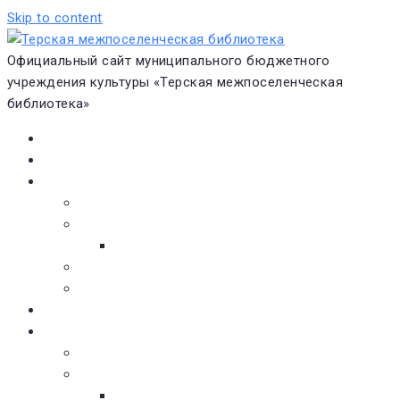
Skip to content
Официальный сайт муниципального бюджетного
учреждения культуры «Терская межпоселенческая
библиотека»
Главная
Новости
О библиотеке
Виртуальная экскурсия
Историческая справка
Структура
Платные услуги
Бесплатные услуги
Документы
Навигатор чтения
Электронные библиотеки
Книжное обозрение
Новинки литературы