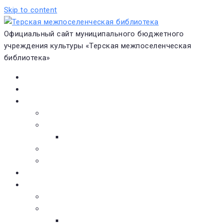
Skip to content
Официальный сайт муниципального бюджетного
учреждения культуры «Терская межпоселенческая
библиотека»
Главная
Новости
О библиотеке
Виртуальная экскурсия
Историческая справка
Структура
Платные услуги
Бесплатные услуги
Документы
Навигатор чтения
Электронные библиотеки
Книжное обозрение
Новинки литературы