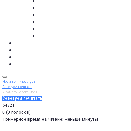
пос. Умба
с. Варзуга
с. Кашкаранцы
с. Кузомень
с. Чаваньга
с. Чапома
Терский берег в цифре
Газета Терский берег
Виртуальный библиограф
КУПИТЬ БИЛЕТ
Новинки литературы
Советуем почитать
У самого Белого моря
Советуем почитать
5
4
3
2
1
0
(
0 голосов
)
Примерное время на чтение: меньше минуты